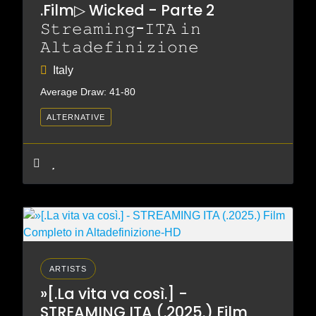
.Film▷ Wicked - Parte 2
𝚂𝚝𝚛𝚎𝚊𝚖𝚒𝚗𝚐-𝙸𝚃𝙰 𝚒𝚗
𝙰𝚕𝚝𝚊𝚍𝚎𝚏𝚒𝚗𝚒𝚣𝚒𝚘𝚗𝚎
Italy
Average Draw: 41-80
ALTERNATIVE
ARTISTS
»[.La vita va così.] -
STREAMING ITA (.2025.) Film