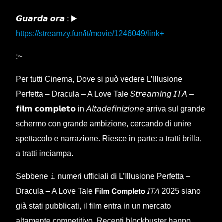
𝙂𝙪𝙖𝙧𝙙𝙖 𝙤𝙧𝙖 : ▶️
https://streamzy.fun/it/movie/1246049/link+
:~
Per tutti Cinema, Dove si può vedere L’Illusione
Perfetta – Dracula – A Love Tale 𝘚𝘵𝘳𝘦𝘢𝘮𝘪𝘯𝘨 𝘐𝘛𝘈 –
𝗳𝗶𝗹𝗺 𝗰𝗼𝗺𝗽𝗹𝗲𝘁𝗼 in 𝘈𝘭𝘵𝘢𝘥𝘦𝘧𝘪𝘯𝘪𝘻𝘪𝘰𝘯𝘦 arriva sul grande
schermo con grande ambizione, cercando di unire
spettacolo e narrazione. Riesce in parte: a tratti brilla,
a tratti inciampa.
Sebbene 𝚒 numeri ufficiali di L’Illusione Perfetta –
Dracula – A Love Tale 𝗙𝗶𝗹𝗺 𝗖𝗼𝗺𝗽𝗹𝗲𝘁𝗼 𝘐𝘛𝘈 2025 siano
già stati pubblicati, il film entra in un mercato
altamente competitivo. Recenti blockbuster hanno