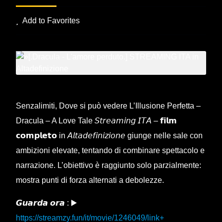
Add to Favorites
Senzalimiti, Dove si può vedere L’Illusione Perfetta –
Dracula – A Love Tale 𝘚𝘵𝘳𝘦𝘢𝘮𝘪𝘯𝘨 𝘐𝘛𝘈 – 𝗳𝗶𝗹𝗺
𝗰𝗼𝗺𝗽𝗹𝗲𝘁𝗼 in 𝘈𝘭𝘵𝘢𝘥𝘦𝘧𝘪𝘯𝘪𝘻𝘪𝘰𝘯𝘦 giunge nelle sale con
ambizioni elevate, tentando di combinare spettacolo e
narrazione. L’obiettivo è raggiunto solo parzialmente:
mostra punti di forza alternati a debolezze.
𝙂𝙪𝙖𝙧𝙙𝙖 𝙤𝙧𝙖 : ▶️
https://streamzy.fun/it/movie/1246049/link+