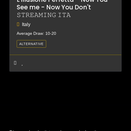
See me - Now You Don't
𝚂𝚃𝚁𝙴𝙰𝙼𝙸𝙽𝙶 𝙸𝚃𝙰
Italy
Average Draw: 10-20
ALTERNATIVE