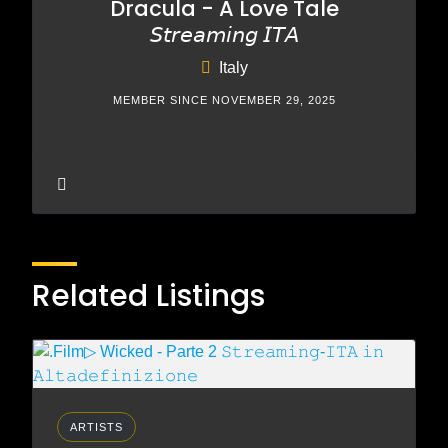
Dracula - A Love Tale
𝘚𝘵𝘳𝘦𝘢𝘮𝘪𝘯𝘨 𝘐𝘛𝘈
Italy
MEMBER SINCE NOVEMBER 29, 2025
Related Listings
ARTISTS