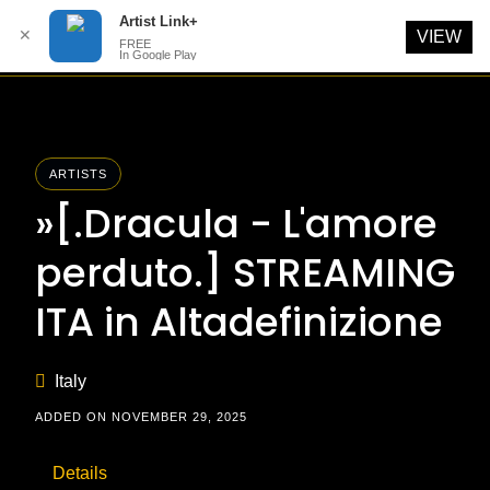
Artist Link+
✕
VIEW
FREE
In Google Play
Skip
to
content
ARTISTS
»[.Dracula - L'amore
perduto.] STREAMING
ITA in Altadefinizione
Italy
ADDED ON NOVEMBER 29, 2025
Details