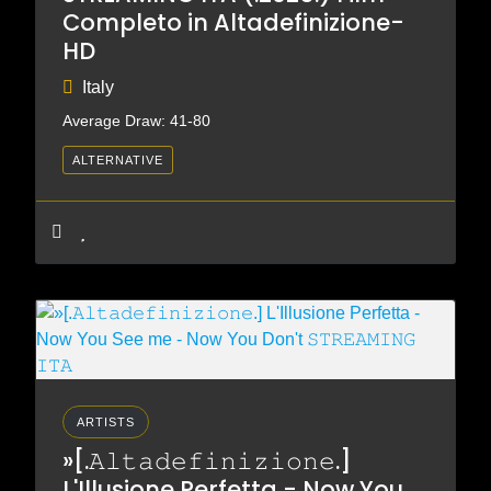
Completo in Altadefinizione-
HD
Italy
Average Draw: 41-80
ALTERNATIVE
ARTISTS
»[.𝙰𝚕𝚝𝚊𝚍𝚎𝚏𝚒𝚗𝚒𝚣𝚒𝚘𝚗𝚎.]
L'Illusione Perfetta - Now You