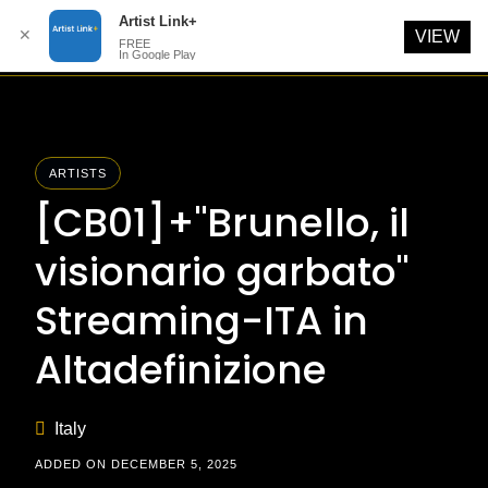
Artist Link+
✕
VIEW
FREE
In Google Play
Skip
to
content
ARTISTS
[CB01]+"Brunello, il
visionario garbato"
Streaming-ITA in
Altadefinizione
Italy
ADDED ON DECEMBER 5, 2025