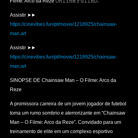
Filme: Arco da Reze 𝙾𝚗𝚕𝚒𝚗𝚎 𝙵𝚞𝚕𝚕𝙷𝙳.
Assistir ➤►
https://cinevibes.fun/pt/movie/1218925/chainsaw-
man.art
Assistir ➤►
https://cinevibes.fun/pt/movie/1218925/chainsaw-
man.art
SINOPSE DE Chainsaw Man – O Filme: Arco da
Reze
A promissora carreira de um jovem jogador de futebol
toma um rumo sombrio e aterrorizante em “Chainsaw
Man – O Filme: Arco da Reze”. Convidado para um
treinamento de elite em um complexo esportivo