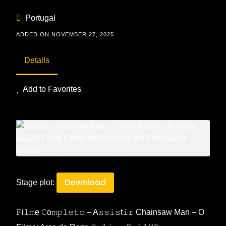
Portugal
ADDED ON NOVEMBER 27, 2025
Details
Add to Favorites
Download
Stage plot:
𝙵i𝚕𝚖e 𝙲o𝚖𝚙𝚕𝚎𝚝𝚘 – A𝚜𝚜𝚒𝚜t𝚒𝚛 Chainsaw Man – O