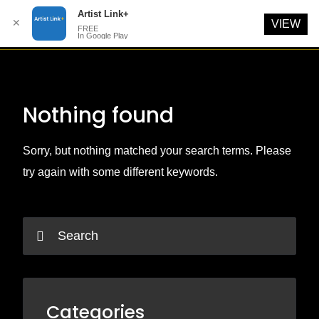
Artist Link+
✕
VIEW
FREE
In Google Play
Skip
to
content
Nothing found
Sorry, but nothing matched your search terms. Please
try again with some different keywords.
Categories