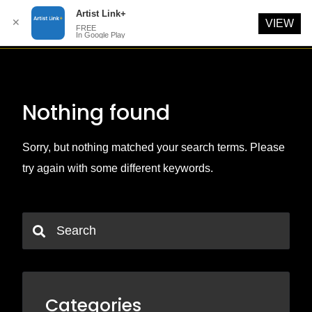
Artist Link+
✕
VIEW
FREE
In Google Play
Skip
to
content
Nothing found
Sorry, but nothing matched your search terms. Please
try again with some different keywords.
Categories