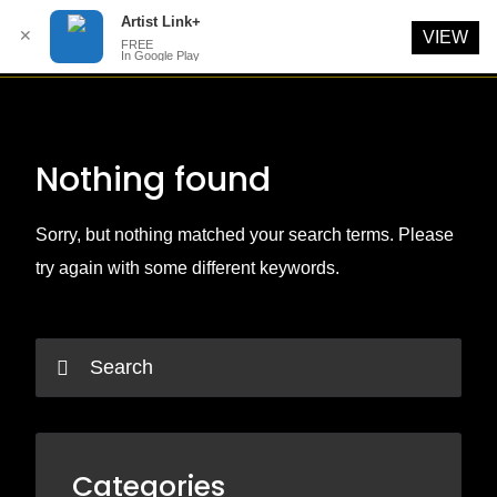
Artist Link+
✕
VIEW
FREE
In Google Play
Skip
to
content
Nothing found
Sorry, but nothing matched your search terms. Please
try again with some different keywords.
Categories