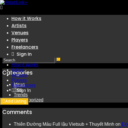
Skip
How it Works
to
Artists
content
Nothing found
Venues
Players
Freelancers
Sorry, but nothing matched your search terms. Please try agai
Sign In
How it Works
Artists
Categories
Venues
Players
Ideas
Freelancers
Tips
Sign In
Trends
Uncategorized
Add Listing
Comments
Thiên Đường Máu Full lậu Vietsub + Thuyết Minh
on
En