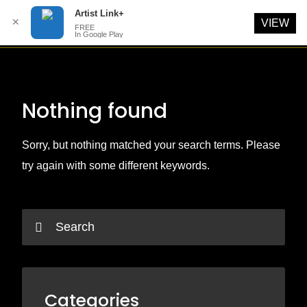
Artist Link+
✕
VIEW
FREE
In Google Play
Skip
to
content
Nothing found
Sorry, but nothing matched your search terms. Please
try again with some different keywords.
Categories