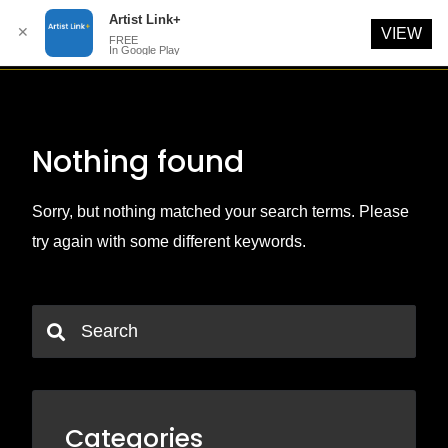
Artist Link+
✕
VIEW
FREE
In Google Play
Skip
to
content
Nothing found
Sorry, but nothing matched your search terms. Please
try again with some different keywords.
Categories