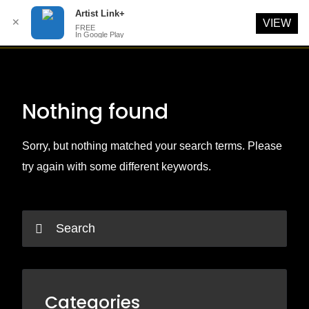
Artist Link+
✕
VIEW
FREE
In Google Play
Skip
to
content
Nothing found
Sorry, but nothing matched your search terms. Please
try again with some different keywords.
Categories