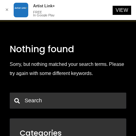
Artist Link+
✕
VIEW
FREE
In Google Play
Skip
to
content
Nothing found
Sorry, but nothing matched your search terms. Please
try again with some different keywords.
Categories