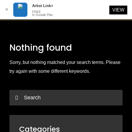
Artist Link+
✕
VIEW
FREE
In Google Play
Skip
to
content
Nothing found
Sorry, but nothing matched your search terms. Please
try again with some different keywords.
Categories