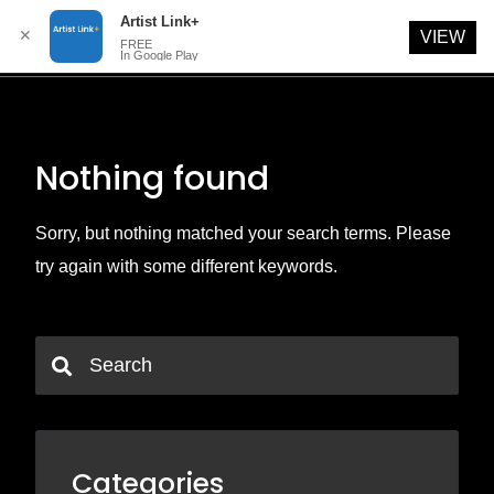
Artist Link+
✕
VIEW
FREE
In Google Play
Skip
to
content
Nothing found
Sorry, but nothing matched your search terms. Please
try again with some different keywords.
Categories