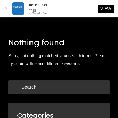
Artist Link+
✕
VIEW
FREE
In Google Play
Skip
to
content
Nothing found
Sorry, but nothing matched your search terms. Please
try again with some different keywords.
Categories