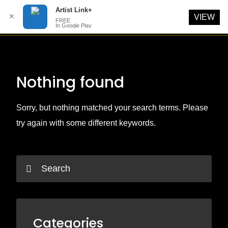
Artist Link+
✕
VIEW
FREE
In Google Play
Skip
to
content
Nothing found
Sorry, but nothing matched your search terms. Please
try again with some different keywords.
Categories