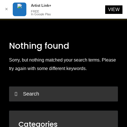
Artist Link+
✕
VIEW
FREE
In Google Play
Skip
to
content
Nothing found
Sorry, but nothing matched your search terms. Please
try again with some different keywords.
Categories