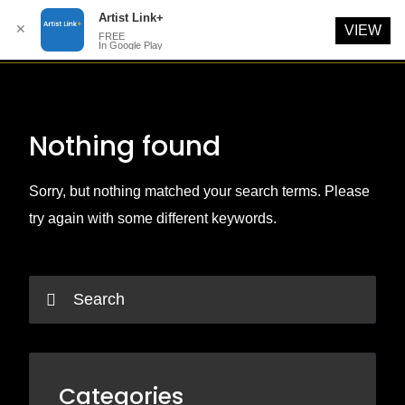
Artist Link+
✕
VIEW
FREE
In Google Play
Skip
to
content
Nothing found
Sorry, but nothing matched your search terms. Please
try again with some different keywords.
Categories