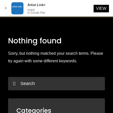
Artist Link+
✕
VIEW
FREE
In Google Play
Skip
to
content
Nothing found
Sorry, but nothing matched your search terms. Please
try again with some different keywords.
Categories