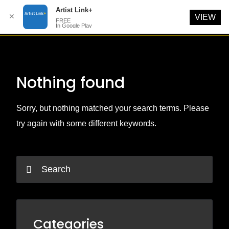
Artist Link+
✕
VIEW
FREE
In Google Play
Skip
to
content
Nothing found
Sorry, but nothing matched your search terms. Please
try again with some different keywords.
Categories