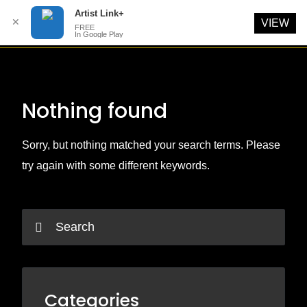
Artist Link+
✕
VIEW
FREE
In Google Play
Skip
to
content
Nothing found
Sorry, but nothing matched your search terms. Please
try again with some different keywords.
Categories