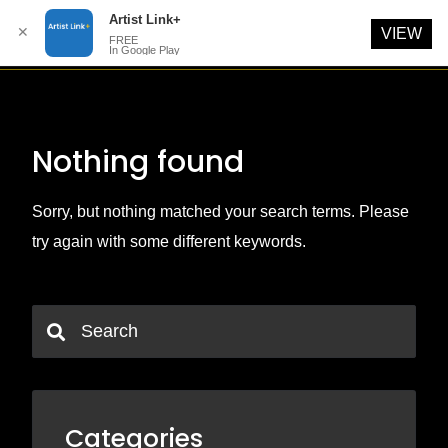
Artist Link+
✕
VIEW
FREE
In Google Play
Skip
to
content
Nothing found
Sorry, but nothing matched your search terms. Please
try again with some different keywords.
Categories