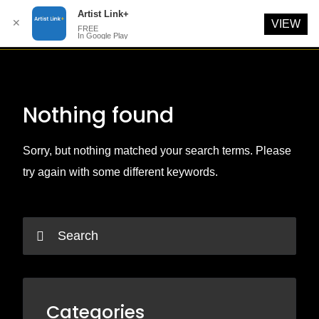
Artist Link+
✕
VIEW
FREE
In Google Play
Skip
to
content
Nothing found
Sorry, but nothing matched your search terms. Please
try again with some different keywords.
Categories