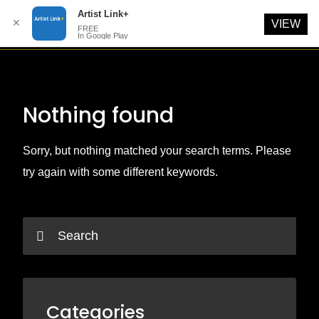
Artist Link+
✕
VIEW
FREE
In Google Play
Skip
to
content
Nothing found
Sorry, but nothing matched your search terms. Please
try again with some different keywords.
Categories