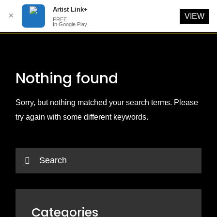
Artist Link+
✕
VIEW
FREE
In Google Play
Skip
to
content
Nothing found
Sorry, but nothing matched your search terms. Please
try again with some different keywords.
Categories