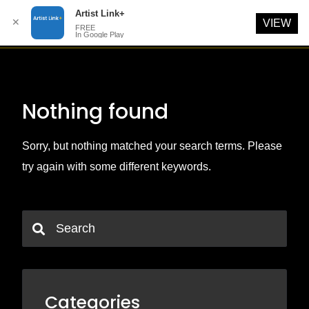
Artist Link+
✕
VIEW
FREE
In Google Play
Skip
to
content
Nothing found
Sorry, but nothing matched your search terms. Please
try again with some different keywords.
Categories