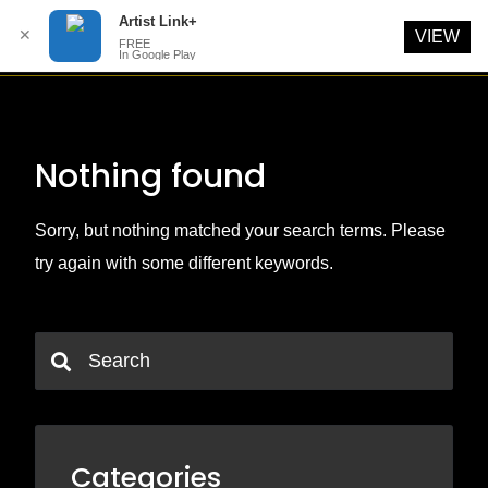
Artist Link+
✕
VIEW
FREE
In Google Play
Skip
to
content
Nothing found
Sorry, but nothing matched your search terms. Please
try again with some different keywords.
Categories