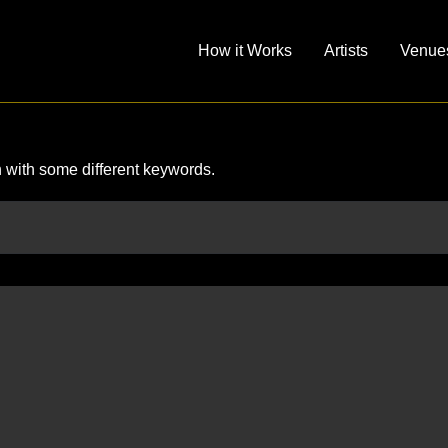
How it Works
Artists
Venue
n with some different keywords.