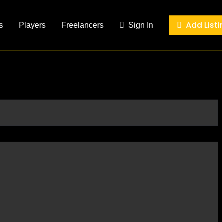
Add Listi
s
Players
Freelancers
Sign In