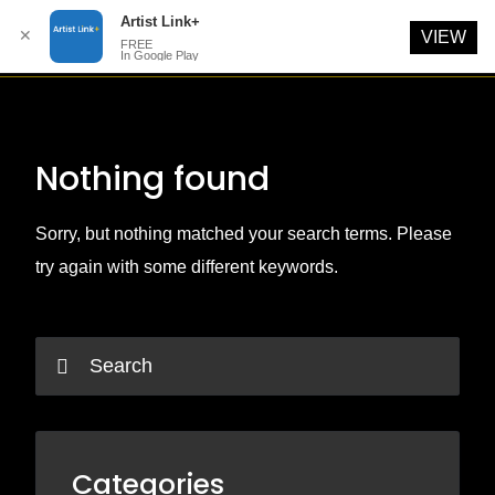
Artist Link+
✕
VIEW
FREE
In Google Play
Skip
to
content
Nothing found
Sorry, but nothing matched your search terms. Please
try again with some different keywords.
Categories