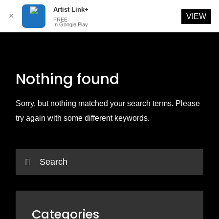
Artist Link+
✕
VIEW
FREE
In Google Play
Skip
to
content
Nothing found
Sorry, but nothing matched your search terms. Please
try again with some different keywords.
Categories