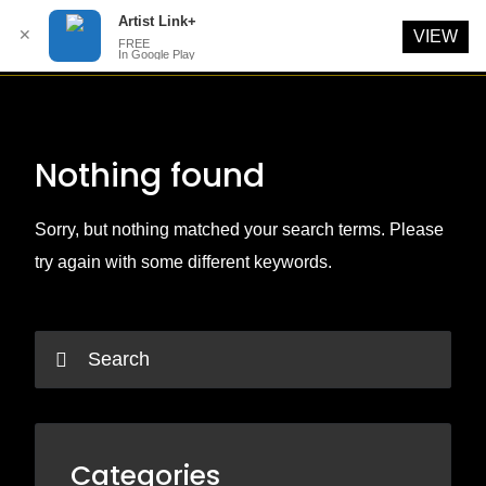
Artist Link+
✕
VIEW
FREE
In Google Play
Skip
to
content
Nothing found
Sorry, but nothing matched your search terms. Please
try again with some different keywords.
Categories