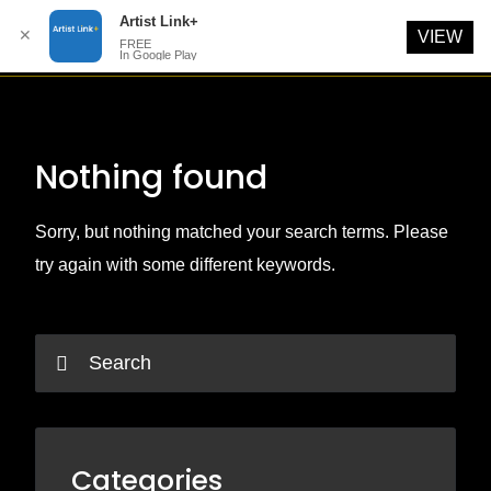
Artist Link+
✕
VIEW
FREE
In Google Play
Skip
to
content
Nothing found
Sorry, but nothing matched your search terms. Please
try again with some different keywords.
Categories