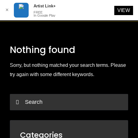
Artist Link+
✕
VIEW
FREE
In Google Play
Skip
to
content
Nothing found
Sorry, but nothing matched your search terms. Please
try again with some different keywords.
Categories