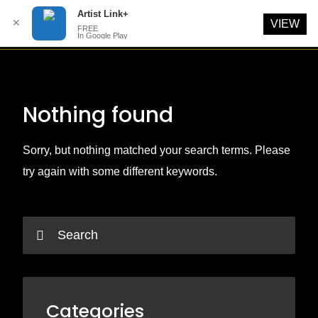
Artist Link+
✕
VIEW
FREE
In Google Play
Skip
to
content
Nothing found
Sorry, but nothing matched your search terms. Please
try again with some different keywords.
Categories