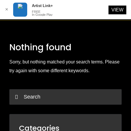
Artist Link+
✕
VIEW
FREE
In Google Play
Skip
to
content
Nothing found
Sorry, but nothing matched your search terms. Please
try again with some different keywords.
Categories