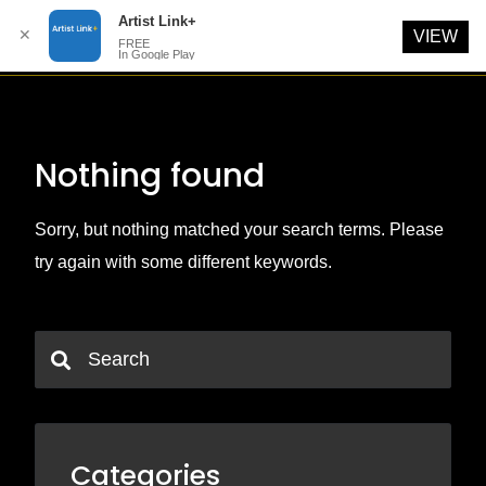
Artist Link+
✕
VIEW
FREE
In Google Play
Skip
to
content
Nothing found
Sorry, but nothing matched your search terms. Please
try again with some different keywords.
Categories