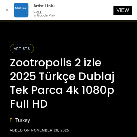
Artist Link+
✕
VIEW
FREE
In Google Play
Skip
to
content
ARTISTS
Zootropolis 2 izle
2025 Türkçe Dublaj
Tek Parca 4k 1080p
Full HD
Turkey
ADDED ON NOVEMBER 28, 2025