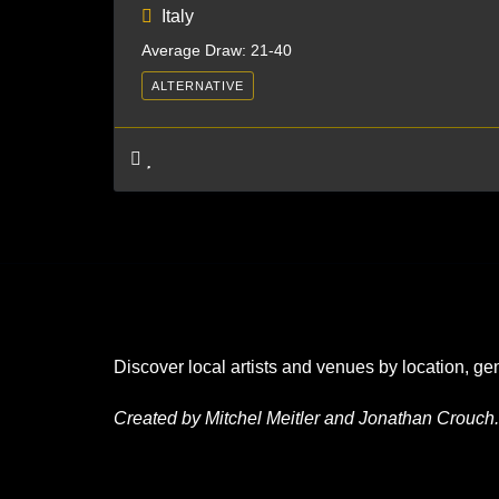
Italy
Average Draw: 21-40
ALTERNATIVE
Discover local artists and venues by location, ge
Created by Mitchel Meitler and Jonathan Crouch.