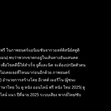
์ฟรี ในภาพยนตร์แอนิเมชันจากวอลท์ดิสนีย์สตูดิ
ัน เบทแมน) พบว่าพวกเขาตกอยู่ในเส้นทางอันแสนคด
พื่อไขคดีนี้ให้สำเร็จ จูดี้และนิค จะต้องปกปิดตัวตน
ี่ไม่เคยเจอที่ไหนมาก่อนอีกด้วย ภาพยนตร์
”) อำนวยการสร้างโดย อีเวตต์ เมอรีโน (ผู้ชนะ
าไทย ว็บ ดู หนัง ออนไลน์ ฟรี หนัง ใหม่ 2025| ดู
นไลน์ แนว ปีที่ฉาย 2025 ระบบเสียง พากย์ไทย/ซับ