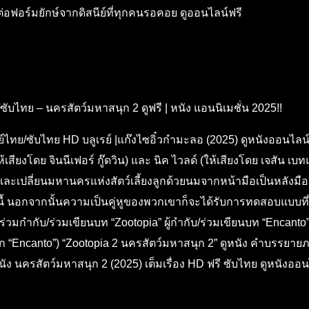
ฟอร์มยักษ์จากดิสนีย์ที่ทุกคนรอคอย ดูออนไลน์ฟรี
ซับไทย – นครสัตว์มหาสนุก 2 ดูฟรี | หนัง แอนนิเมชั่น 2025!!
์ไทย/ซับไทย HD บลูเรย์ |แก๊งไซอิ๋วกำมะลอ (2025) ดูหนังออนไลน
 (ให้เสียงโดย จินนีเฟอร์ กู๊ดวิน) และ นิค ไวลด์ (ให้เสียงโดย เจส
และเปลี่ยนมหานครแห่งสัตว์เลี้ยงลูกด้วยนมจากหน้ามือเป็นหลังมือ เ
ืองนี้ นอกจากนั้นความเป็นคู่หูของพวกเขาก็จะได้รับการทดสอบแบบท
ร่วมกำกับ/ร่วมเขียนบท “Zootopia” ผู้กำกับ/ร่วมเขียนบท “Encanto
“Encanto”) “Zootopia 2 นครสัตว์มหาสนุก 2” ดูหนัง คำบรรยายภาษ
นัง นครสัตว์มหาสนุก 2 (2025) เต็มเรื่อง HD ฟรี ซับไทย ดูหนังออ