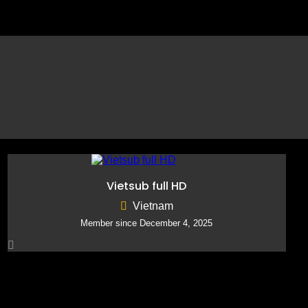
Reply to Listing
Write a Review
Claim Listing
Report Listing
Vietsub full HD
Vietnam
Member since December 4, 2025