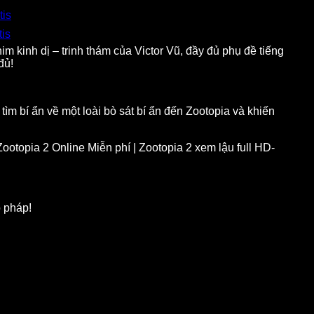
tis
tis
m kinh dị – trinh thám của Victor Vũ, đầy đủ phụ đề tiếng
đủ!
ìm bí ẩn về một loài bò sát bí ẩn đến Zootopia và khiến
ootopia 2 Online Miễn phí | Zootopia 2 xem lậu full HD-
p pháp!