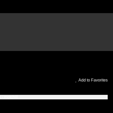
ub + Thuyết Minh Phimmoi
Add to Favorites