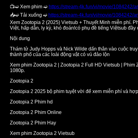
📺➫ Xem phim ➫
https://stream-4k.fun/vi/movie/1084242/ar
📥➫ Tải xuống ➫
https://stream-4k.fun/vi/movie/1084242/ar
Xem Zootopia 2 (2025) Vietsub + Thuyết Minh miễn phí. Phi
Việt, hấp dẫn, ly kỳ, khó đoán!có phụ đề tiếng Việtsub đầy 
Nội dung
Thám tử Judy Hopps và Nick Wilde dấn thân vào cuộc truy t
thành phố của các loài động vật có vú đảo lộn
Xem phim Zootopia 2 | Zootopia 2 Full HD Vietsub | Phim Z
1080p.
Zootopia 2
Zootopia 2 2025 bộ phim tuyệt vời để xem miễn phí và hợ
Zootopia 2 Phim hd
Zootopia 2 Phim Online
Zootopia 2 Phim Hay
Xem phim Zootopia 2 Vietsub