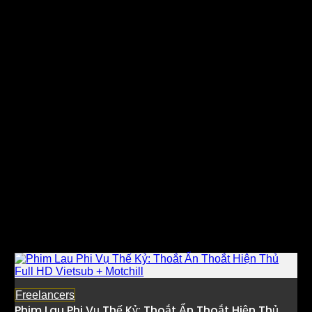
Freelancers
Phim Lau Phi Vụ Thế Kỷ: Thoắt Ẩn Thoắt Hiện Thủ