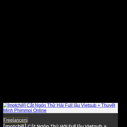
Freelancers
[motchill] Cắt Ngón Thử Hài Full lậu Vietsub +