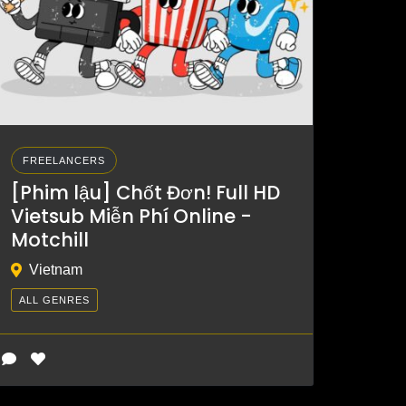
FREELANCERS
[Phim lậu] Chốt Đơn! Full HD
Vietsub Miễn Phí Online -
Motchill
Vietnam
ALL GENRES