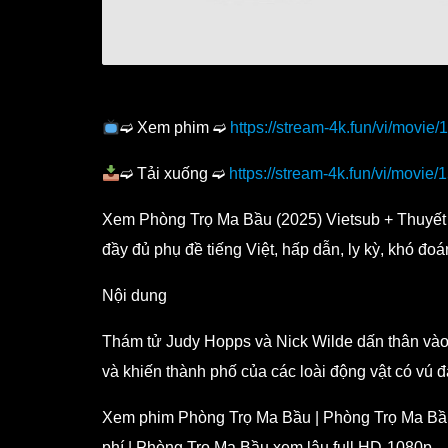
➫ Xem phim ➫
https://stream-4k.fun/vi/movie/
➫ Tải xuống ➫
https://stream-4k.fun/vi/movie/
Xem Phòng Trọ Ma Bầu (2025) Vietsub + Thuyết Mi
đầy đủ phụ đề tiếng Việt, hấp dẫn, ly kỳ, khó đoá
Nội dung
Thám tử Judy Hopps và Nick Wilde dấn thân vào c
và khiến thành phố của các loài động vật có vú đ
Xem phim Phòng Trọ Ma Bầu | Phòng Trọ Ma Bầu
phí | Phòng Trọ Ma Bầu xem lậu full HD-1080p.