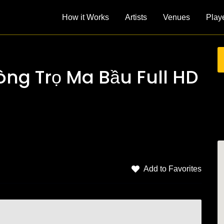
How it Works
Artists
Venues
Play
ng Trọ Ma Bầu Full HD
Add to Favorites