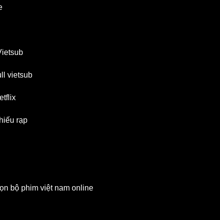
e
Vietsub
l vietsub
tflix
hiếu rạp
ọn bộ phim việt nam online