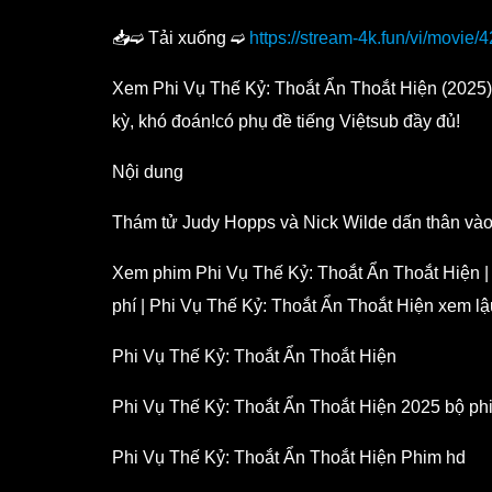
📥➫ Tải xuống ➫
https://stream-4k.fun/vi/movie/
Xem Phi Vụ Thế Kỷ: Thoắt Ẩn Thoắt Hiện (2025) Vi
kỳ, khó đoán!có phụ đề tiếng Việtsub đầy đủ!
Nội dung
Thám tử Judy Hopps và Nick Wilde dấn thân vào cu
Xem phim Phi Vụ Thế Kỷ: Thoắt Ẩn Thoắt Hiện | 
phí | Phi Vụ Thế Kỷ: Thoắt Ẩn Thoắt Hiện xem lậ
Phi Vụ Thế Kỷ: Thoắt Ẩn Thoắt Hiện
Phi Vụ Thế Kỷ: Thoắt Ẩn Thoắt Hiện 2025 bộ phi
Phi Vụ Thế Kỷ: Thoắt Ẩn Thoắt Hiện Phim hd