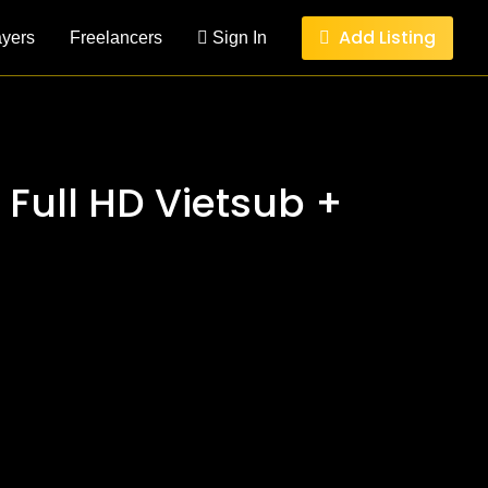
Add Listing
ayers
Freelancers
Sign In
 Full HD Vietsub +