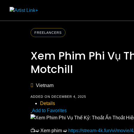
Skip
to
content
FREELANCERS
Xem Phim Phi Vụ Thế
Motchill
Vietnam
ADDED ON DECEMBER 4, 2025
Details
Add to Favorites
📺➫ Xem phim ➫
https://stream-4k.fun/vi/movie/