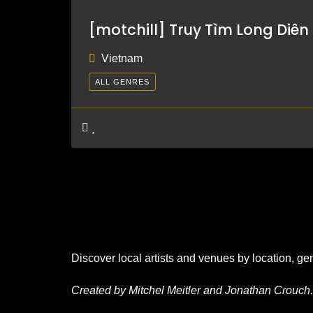
[motchill] Truy Tìm Long Diên
Vietnam
ALL GENRES
Discover local artists and venues by location, ge
Created by Mitchel Meitler and Jonathan Crouch.