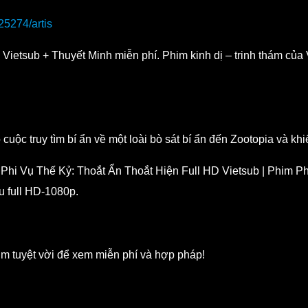
425274/artis
etsub + Thuyết Minh miễn phí. Phim kinh dị – trinh thám của Vi
ộc truy tìm bí ẩn về một loài bò sát bí ẩn đến Zootopia và khi
Phi Vụ Thế Kỷ: Thoắt Ẩn Thoắt Hiện Full HD Vietsub | Phim P
u full HD-1080p.
m tuyệt vời để xem miễn phí và hợp pháp!