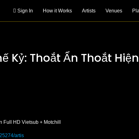
Sign In
How it Works
Artists
Venues
Pl
 Kỷ: Thoắt Ẩn Thoắt Hiện
425274/artis