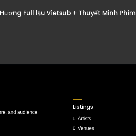
 Hương Full lậu Vietsub + Thuyết Minh Phi
Listings
nre, and audience.
Artists
Venues