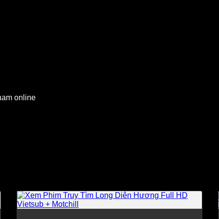
nam online