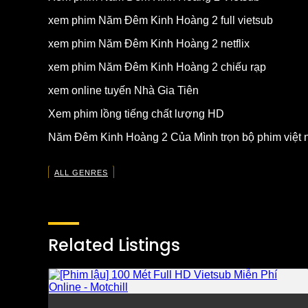
xem phim Năm Đêm Kinh Hoàng 2 full vietsub
xem phim Năm Đêm Kinh Hoàng 2 netflix
xem phim Năm Đêm Kinh Hoàng 2 chiếu rạp
xem online tuyến Nhà Gia Tiên
Xem phim lồng tiếng chất lượng HD
Năm Đêm Kinh Hoàng 2 Của Mình trọn bộ phim việt 
ALL GENRES
Related Listings