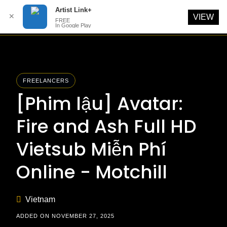
Artist Link+
✕
VIEW
FREE
In Google Play
Skip
to
content
FREELANCERS
[Phim lậu] Avatar:
Fire and Ash Full HD
Vietsub Miễn Phí
Online - Motchill
Vietnam
ADDED ON NOVEMBER 27, 2025