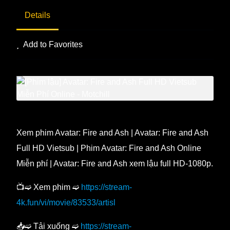
Details
Add to Favorites
Xem phim Avatar: Fire and Ash | Avatar: Fire and Ash
Full HD Vietsub | Phim Avatar: Fire and Ash Online
Miễn phí | Avatar: Fire and Ash xem lậu full HD-1080p.
📺➫ Xem phim ➫
https://stream-
4k.fun/vi/movie/83533/artisl
📥➫ Tải xuống ➫
https://stream-