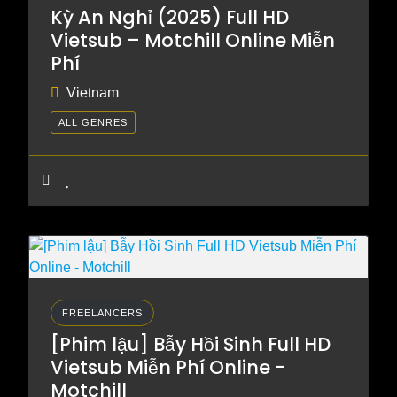
Kỳ An Nghỉ (2025) Full HD
Vietsub – Motchill Online Miễn
Phí
Vietnam
ALL GENRES
FREELANCERS
[Phim lậu] Bẫy Hồi Sinh Full HD
Vietsub Miễn Phí Online -
Motchill