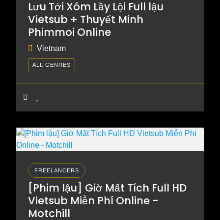
Lưu Tới Xóm Lầy Lội Full lậu
Vietsub + Thuyết Minh
Phimmoi Online
Vietnam
ALL GENRES
FREELANCERS
[Phim lậu] Giờ Mất Tích Full HD
Vietsub Miễn Phí Online -
Motchill