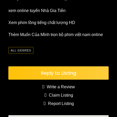
xem online tuyến Nhà Gia Tiên
Xem phim lồng tiếng chất lượng HD
Thèm Muốn Của Mình trọn bộ phim việt nam online
ALL GENRES
Reply to Listing
Write a Review
Claim Listing
Report Listing