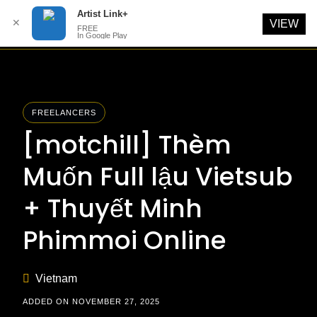
Artist Link+
✕
VIEW
FREE
In Google Play
Skip
to
content
FREELANCERS
[motchill] Thèm
Muốn Full lậu Vietsub
+ Thuyết Minh
Phimmoi Online
Vietnam
ADDED ON NOVEMBER 27, 2025