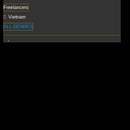
Freelancers
Vietnam
ALL GENRES