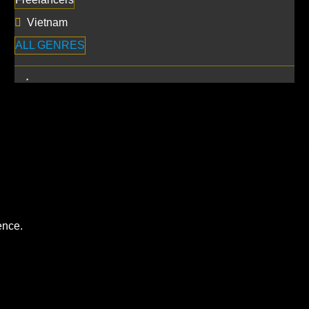
Vietnam
ALL GENRES
ence.