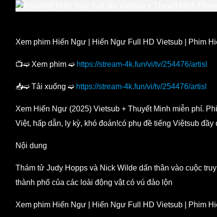
Xem phim Hiến Ngư | Hiến Ngư Full HD Vietsub | Phim Hi
📺➫ Xem phim ➫
https://stream-4k.fun/vi/tv/254476/artisl
📥➫ Tải xuống ➫
https://stream-4k.fun/vi/tv/254476/artisl
Xem Hiến Ngư (2025) Vietsub + Thuyết Minh miễn phí. Phim 
Việt, hấp dẫn, ly kỳ, khó đoán!có phụ đề tiếng Việtsub đầy 
Nội dung
Thám tử Judy Hopps và Nick Wilde dấn thân vào cuộc truy t
thành phố của các loài động vật có vú đảo lộn
Xem phim Hiến Ngư | Hiến Ngư Full HD Vietsub | Phim Hi