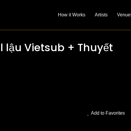
How it Works
Artists
Venue
l lậu Vietsub + Thuyết
Add to Favorites