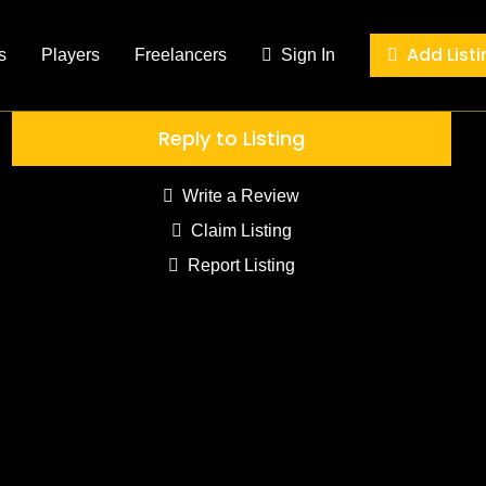
Add Listi
s
Players
Freelancers
Sign In
Reply to Listing
Write a Review
Claim Listing
Report Listing