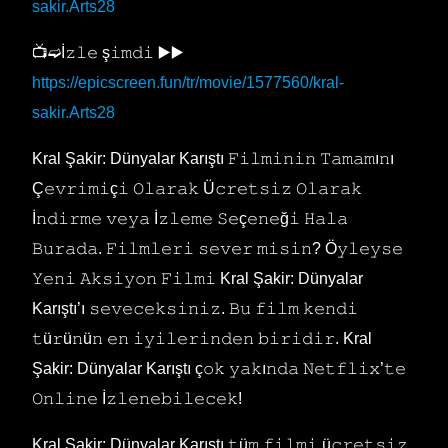
sakir.Arts28
📺➫İ𝚣𝚕𝚎 ş𝚒𝚖𝚍𝚒 ▶️▶️
https://epicscreen.fun/tr/movie/1577560/kral-
sakir.Arts28
Kral Şakir: Dünyalar Karıştı 𝙵𝚒𝚕𝚖𝚒𝚗𝚒𝚗 𝚃𝚊𝚖𝚊𝚖ı𝚗ı
Ç𝚎𝚟𝚛𝚒𝚖𝚒ç𝚒 𝙾𝚕𝚊𝚛𝚊𝚔 Ü𝚌𝚛𝚎𝚝𝚜𝚒𝚣 𝙾𝚕𝚊𝚛𝚊𝚔
İ𝚗𝚍𝚒𝚛𝚖𝚎 𝚟𝚎𝚢𝚊 İ𝚣𝚕𝚎𝚖𝚎 𝚂𝚎ç𝚎𝚗𝚎ğ𝚒 𝙷𝚊𝚕𝚊
𝙱𝚞𝚛𝚊𝚍𝚊. 𝙵𝚒𝚕𝚖𝚕𝚎𝚛𝚒 𝚜𝚎𝚟𝚎𝚛 𝚖𝚒𝚜𝚒𝚗? Ö𝚢𝚕𝚎𝚢𝚜𝚎
𝚈𝚎𝚗𝚒 𝙰𝚔𝚜𝚒𝚢𝚘𝚗 𝙵𝚒𝚕𝚖𝚒 Kral Şakir: Dünyalar
Karıştı’ı 𝚜𝚎𝚟𝚎𝚌𝚎𝚔𝚜𝚒𝚗𝚒𝚣. 𝙱𝚞 𝚏𝚒𝚕𝚖 𝚔𝚎𝚗𝚍𝚒
𝚝ü𝚛ü𝚗ü𝚗 𝚎𝚗 𝚒𝚢𝚒𝚕𝚎𝚛𝚒𝚗𝚍𝚎𝚗 𝚋𝚒𝚛𝚒𝚍𝚒𝚛. Kral
Şakir: Dünyalar Karıştı ç𝚘𝚔 𝚢𝚊𝚔ı𝚗𝚍𝚊 𝙽𝚎𝚝𝚏𝚕𝚒𝚡’𝚝𝚎
𝙾𝚗𝚕𝚒𝚗𝚎 İ𝚣𝚕𝚎𝚗𝚎𝚋𝚒𝚕𝚎𝚌𝚎𝚔!
Kral Şakir: Dünyalar Karıştı 𝚝ü𝚖 𝚏𝚒𝚕𝚖𝚒 ü𝚌𝚛𝚎𝚝𝚜𝚒𝚣