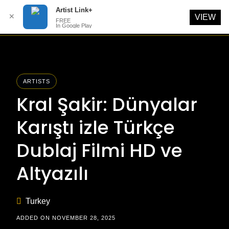
Artist Link+
✕
VIEW
FREE
In Google Play
Skip
to
content
ARTISTS
Kral Şakir: Dünyalar
Karıştı izle Türkçe
Dublaj Filmi HD ve
Altyazılı
Turkey
ADDED ON NOVEMBER 28, 2025