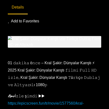
Details
Add to Favorites
01 𝚍𝚊𝚔𝚒𝚔𝚊 ö𝚗𝚌𝚎 – Kral Şakir: Dünyalar Karıştı ⚡
2025 Kral Şakir: Dünyalar Karıştı 𝚏𝚒𝚕𝚖𝚒 𝙵𝚞𝚕𝚕 𝙷𝙳
𝚒𝚣𝚕𝚎, Kral Şakir: Dünyalar Karıştı 𝚃ü𝚛𝚔ç𝚎 𝙳𝚞𝚋𝚕𝚊𝚓
𝚟𝚎 𝙰𝚕𝚝𝚢𝚊𝚣ı𝚕ı 1080𝚙
📥➫İ𝚣𝚕𝚎 ş𝚒𝚖𝚍𝚒 ▶️▶️
https://epicscreen.fun/tr/movie/1577560/kral-