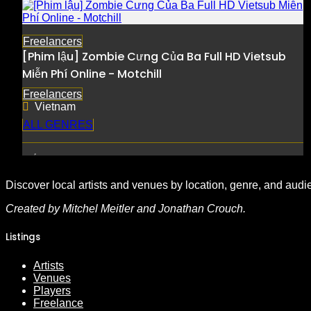
Freelancers
[Phim lậu] Zombie Cưng Của Ba Full HD Vietsub
Miễn Phí Online - Motchill
Freelancers
Vietnam
ALL GENRES
Discover local artists and venues by location, genre, and audi
Created by Mitchel Meitler and Jonathan Crouch.
Listings
Artists
Venues
Players
Freelance