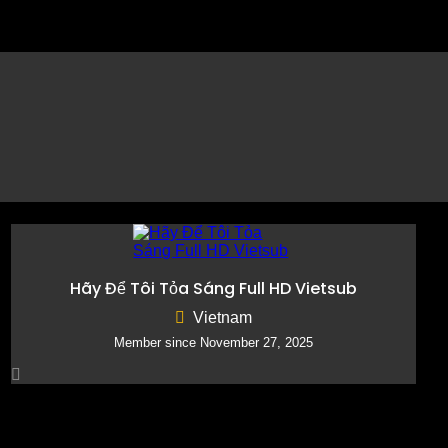
Reply to Listing
Write a Review
Claim Listing
Report Listing
Hãy Để Tôi Tỏa Sáng Full HD Vietsub
Vietnam
Member since November 27, 2025