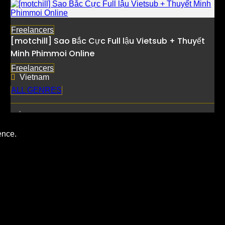
Freelancers
[motchill] Sao Bắc Cực Full lậu Vietsub + Thuyết
Minh Phimmoi Online
Freelancers
Vietnam
ALL GENRES
ence.