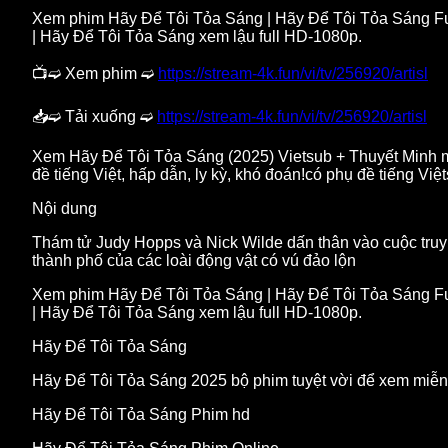
Xem phim Hãy Để Tôi Tỏa Sáng | Hãy Để Tôi Tỏa Sáng Ful
| Hãy Để Tôi Tỏa Sáng xem lậu full HD-1080p.
📺➫ Xem phim ➫
https://stream-4k.fun/vi/tv/256920/artisl
📥➫ Tải xuống ➫
https://stream-4k.fun/vi/tv/256920/artisl
Xem Hãy Để Tôi Tỏa Sáng (2025) Vietsub + Thuyết Minh miễ
đề tiếng Việt, hấp dẫn, ly kỳ, khó đoán!có phụ đề tiếng Việ
Nội dung
Thám tử Judy Hopps và Nick Wilde dấn thân vào cuộc truy t
thành phố của các loài động vật có vú đảo lộn
Xem phim Hãy Để Tôi Tỏa Sáng | Hãy Để Tôi Tỏa Sáng Ful
| Hãy Để Tôi Tỏa Sáng xem lậu full HD-1080p.
Hãy Để Tôi Tỏa Sáng
Hãy Để Tôi Tỏa Sáng 2025 bộ phim tuyệt vời để xem miễn
Hãy Để Tôi Tỏa Sáng Phim hd