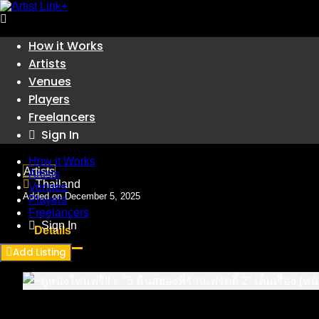
Skip
How it Works
to
Artists
Artists
content
~ดูหนังใหม่ฟรี‼️ » "5 คืนสยองที่
Venues
Players
(หนังHD) ดูหนังฟรี
Freelancers
Sign In
How it Works
Artists
Artists
Thailand
Venues
Added on December 5, 2025
Players
Freelancers
Sign In
Details
Add Listing