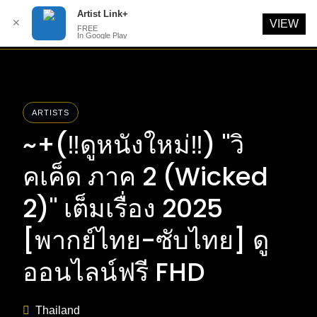
Artist Link+
✕
VIEW
FREE
In Google Play
Skip
to
content
ARTISTS
~+(‼️ดูหนังใหม่‼️) "วิ
คเค็ด ภาค 2 (Wicked
2)" เต็มเรื่อง 2025
[พากย์ไทย-ซับไทย] ดู
ออนไลน์ฟรี FHD
Thailand