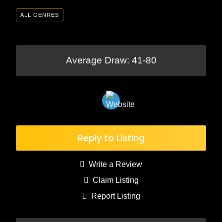
ALL GENRES
Average Draw: 41-80
Reply to Listing
Write a Review
Claim Listing
Report Listing