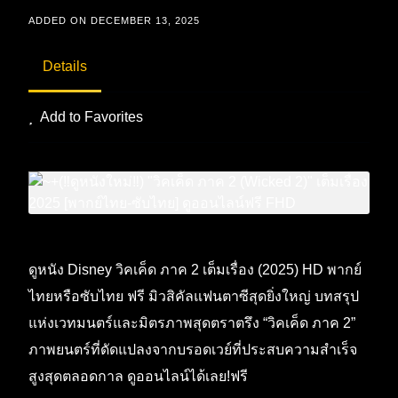
ADDED ON DECEMBER 13, 2025
Details
Add to Favorites
ดูหนัง Disney วิคเค็ด ภาค 2 เต็มเรื่อง (2025) HD พากย์
ไทยหรือซับไทย ฟรี มิวสิคัลแฟนตาซีสุดยิ่งใหญ่ บทสรุป
แห่งเวทมนตร์และมิตรภาพสุดตราตรึง “วิคเค็ด ภาค 2”
ภาพยนตร์ที่ดัดแปลงจากบรอดเวย์ที่ประสบความสำเร็จ
สูงสุดตลอดกาล ดูออนไลน์ได้เลย!ฟรี