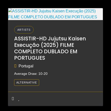
ARTISTS
ASSISTIR-HD Jujutsu Kaisen
Execução (2025) FILME
COMPLETO DUBLADO EM
PORTUGUES
Portugal
Average Draw: 10-20
ALTERNATIVE