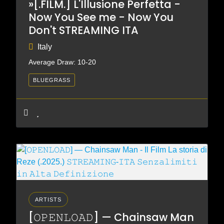
»[.FILM.] L'Illusione Perfetta -
Now You See me - Now You
Don't STREAMING ITA
Italy
Average Draw: 10-20
BLUEGRASS
ARTISTS
[𝙾𝙿𝙴𝙽𝙻𝙾𝙰𝙳] — Chainsaw Man