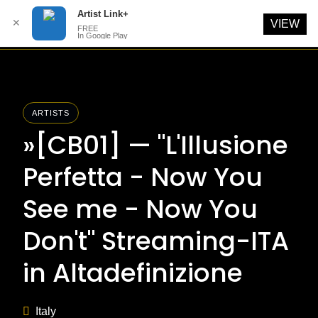
Artist Link+
✕
VIEW
FREE
In Google Play
Skip
to
content
ARTISTS
»[CB01] — "L'Illusione
Perfetta - Now You
See me - Now You
Don't" Streaming-ITA
in Altadefinizione
Italy