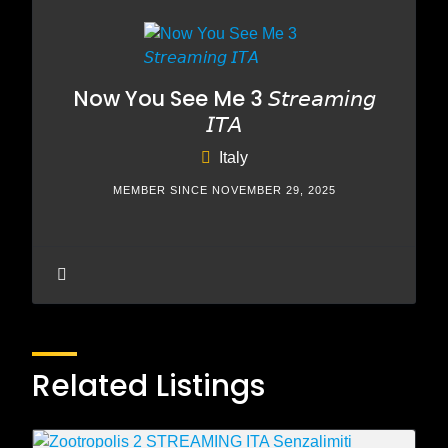
Now You See Me 3 𝘚𝘵𝘳𝘦𝘢𝘮𝘪𝘯𝘨
𝘐𝘛𝘈
Italy
MEMBER SINCE NOVEMBER 29, 2025
Related Listings