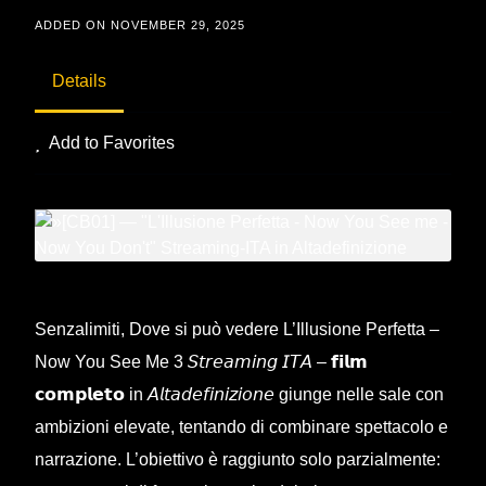
ADDED ON NOVEMBER 29, 2025
Details
Add to Favorites
Senzalimiti, Dove si può vedere L’Illusione Perfetta –
Now You See Me 3 𝘚𝘵𝘳𝘦𝘢𝘮𝘪𝘯𝘨 𝘐𝘛𝘈 – 𝗳𝗶𝗹𝗺
𝗰𝗼𝗺𝗽𝗹𝗲𝘁𝗼 in 𝘈𝘭𝘵𝘢𝘥𝘦𝘧𝘪𝘯𝘪𝘻𝘪𝘰𝘯𝘦 giunge nelle sale con
ambizioni elevate, tentando di combinare spettacolo e
narrazione. L’obiettivo è raggiunto solo parzialmente: