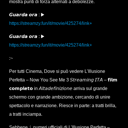
mostra punti di forza alternati a debolezze.
𝙂𝙪𝙖𝙧𝙙𝙖 𝙤𝙧𝙖 : ▶️
https://streamzy.fun/it/movie/425274/link+
𝙂𝙪𝙖𝙧𝙙𝙖 𝙤𝙧𝙖 : ▶️
https://streamzy.fun/it/movie/425274/link+
:~
Per tutti Cinema, Dove si può vedere L’Illusione
Perfetta – Now You See Me 3 𝘚𝘵𝘳𝘦𝘢𝘮𝘪𝘯𝘨 𝘐𝘛𝘈 – 𝗳𝗶𝗹𝗺
𝗰𝗼𝗺𝗽𝗹𝗲𝘁𝗼 in 𝘈𝘭𝘵𝘢𝘥𝘦𝘧𝘪𝘯𝘪𝘻𝘪𝘰𝘯𝘦 arriva sul grande
schermo con grande ambizione, cercando di unire
spettacolo e narrazione. Riesce in parte: a tratti brilla,
a tratti inciampa.
Sebbene 𝚒 numeri ufficiali di L’Illusione Perfetta –