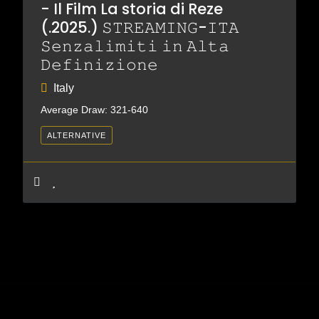
- Il Film La storia di Reze
(.2025.) 𝚂𝚃𝚁𝙴𝙰𝙼𝙸𝙽𝙶-𝙸𝚃𝙰
𝚂𝚎𝚗𝚣𝚊𝚕𝚒𝚖𝚒𝚝𝚒 𝚒𝚗 𝙰𝚕𝚝𝚊
𝙳𝚎𝚏𝚒𝚗𝚒𝚣𝚒𝚘𝚗𝚎
Italy
Average Draw: 321-640
ALTERNATIVE