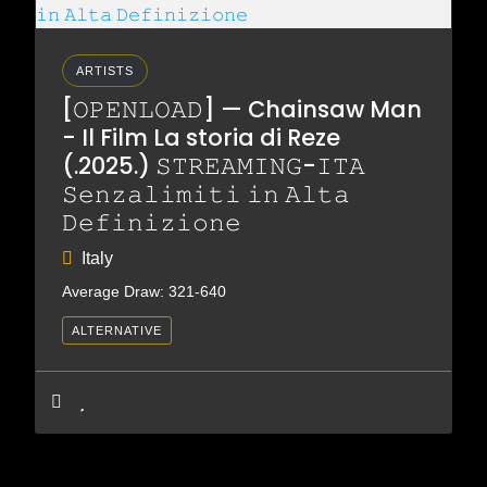
ARTISTS
[𝙾𝙿𝙴𝙽𝙻𝙾𝙰𝙳] — Chainsaw Man
- Il Film La storia di Reze
(.2025.) 𝚂𝚃𝚁𝙴𝙰𝙼𝙸𝙽𝙶-𝙸𝚃𝙰
𝚂𝚎𝚗𝚣𝚊𝚕𝚒𝚖𝚒𝚝𝚒 𝚒𝚗 𝙰𝚕𝚝𝚊
𝙳𝚎𝚏𝚒𝚗𝚒𝚣𝚒𝚘𝚗𝚎
Italy
Average Draw: 321-640
ALTERNATIVE