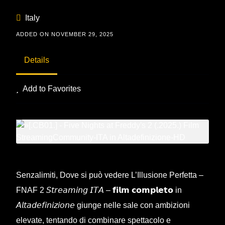
Italy
ADDED ON NOVEMBER 29, 2025
Details
Add to Favorites
Senzalimiti, Dove si può vedere L’Illusione Perfetta –
FNAF 2 𝘚𝘵𝘳𝘦𝘢𝘮𝘪𝘯𝘨 𝘐𝘛𝘈 – 𝗳𝗶𝗹𝗺 𝗰𝗼𝗺𝗽𝗹𝗲𝘁𝗼 in
𝘈𝘭𝘵𝘢𝘥𝘦𝘧𝘪𝘯𝘪𝘻𝘪𝘰𝘯𝘦 giunge nelle sale con ambizioni
elevate, tentando di combinare spettacolo e