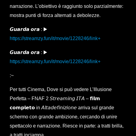
narrazione. L’obiettivo è raggiunto solo parzialmente:
mostra punti di forza alternati a debolezze.
𝙂𝙪𝙖𝙧𝙙𝙖 𝙤𝙧𝙖 : ▶️
https://streamzy.fun/it/movie/1228246/link+
𝙂𝙪𝙖𝙧𝙙𝙖 𝙤𝙧𝙖 : ▶️
https://streamzy.fun/it/movie/1228246/link+
:~
Per tutti Cinema, Dove si può vedere L’Illusione
Perfetta – FNAF 2 𝘚𝘵𝘳𝘦𝘢𝘮𝘪𝘯𝘨 𝘐𝘛𝘈 – 𝗳𝗶𝗹𝗺
𝗰𝗼𝗺𝗽𝗹𝗲𝘁𝗼 in 𝘈𝘭𝘵𝘢𝘥𝘦𝘧𝘪𝘯𝘪𝘻𝘪𝘰𝘯𝘦 arriva sul grande
schermo con grande ambizione, cercando di unire
spettacolo e narrazione. Riesce in parte: a tratti brilla,
a tratti inciampa.