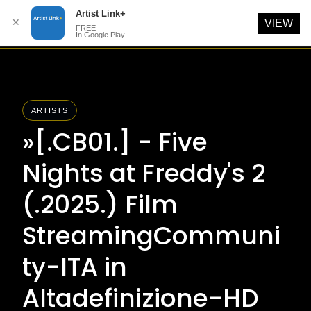
Artist Link+
✕
VIEW
FREE
In Google Play
Skip
to
content
ARTISTS
»[.CB01.] - Five
Nights at Freddy's 2
(.2025.) Film
StreamingCommuni
ty-ITA in
Altadefinizione-HD